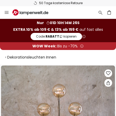
50 Tage kostenlose Retoure
Zum
Inhalt
springen
he
Nur
01D 10H 14M 26S
EXTRA 10% ab 109 € & 13% ab 159 €
auf fast alles
Code:
RABATT
kopieren
WOW Week:
Bis zu -70%
Dekorationsleuchten Innen
Zum
Ende
der
Bildgalerie
springen