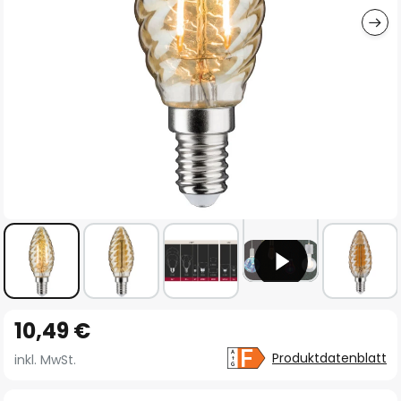
Zum
10,49 €
Anfang
der
Produktdatenblatt
inkl. MwSt.
Bildgalerie