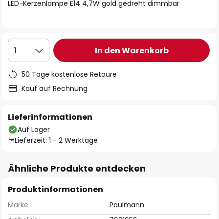
springen
LED-Kerzenlampe E14 4,7W gold gedreht dimmbar
In den Warenkorb
1
50 Tage kostenlose Retoure
Kauf auf Rechnung
Lieferinformationen
Auf Lager
Lieferzeit: 1 - 2 Werktage
Ähnliche Produkte entdecken
Produktinformationen
Marke:
Paulmann