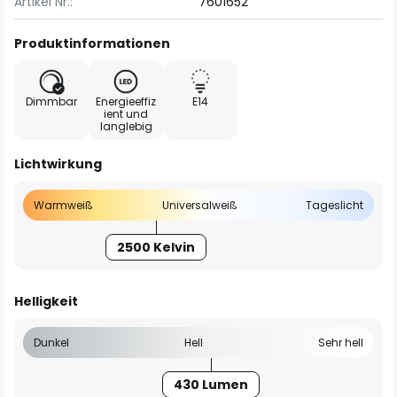
Artikel Nr.:
7601652
Produktinformationen
Dimmbar
Energieeffiz
E14
ient und
langlebig
Lichtwirkung
Warmweiß
Universalweiß
Tageslicht
2500 Kelvin
Helligkeit
Dunkel
Hell
Sehr hell
430 Lumen