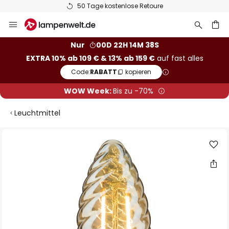
50 Tage kostenlose Retoure
Zum
Inhalt
springen
he
Nur
00D 22H 14M 38S
EXTRA 10% ab 109 € & 13% ab 159 €
auf fast alles
Code:
RABATT
kopieren
WOW Week:
Bis zu -70%
Leuchtmittel
Zum
Ende
der
Bildgalerie
springen