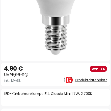
Zum
4,90 €
UVP -3%
Anfang
UVP
5,06 €
der
Produktdatenblatt
inkl. MwSt.
Bildgalerie
springen
LED-Kühlschranklampe E14 Classic Mini 1,7W, 2.700K