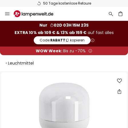
50 Tage kostenlose Retoure
Zum
Inhalt
springen
he
Nur
02D 03H 15M 23S
EXTRA 10% ab 109 € & 13% ab 159 €
auf fast alles
Code:
RABATT
kopieren
WOW Week:
Bis zu -70%
Leuchtmittel
Zum
Ende
der
Bildgalerie
springen