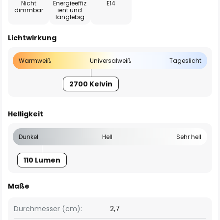
Nicht
Energieeffiz
E14
dimmbar
ient und
langlebig
Lichtwirkung
Warmweiß
Universalweiß
Tageslicht
2700 Kelvin
Helligkeit
Dunkel
Hell
Sehr hell
110 Lumen
Maße
Durchmesser (cm):
2,7