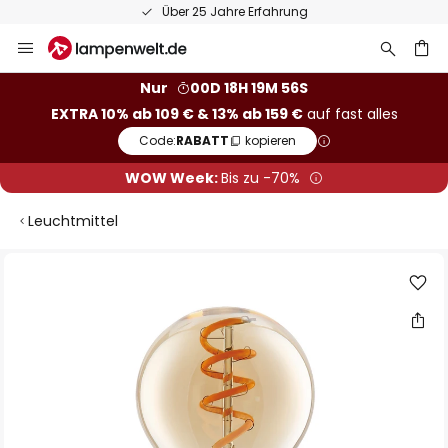
Über 25 Jahre Erfahrung
Zum
Inhalt
springen
he
Nur
00D 18H 19M 55S
EXTRA 10% ab 109 € & 13% ab 159 €
auf fast alles
Code:
RABATT
kopieren
WOW Week:
Bis zu -70%
Leuchtmittel
Zum
Ende
der
Bildgalerie
springen