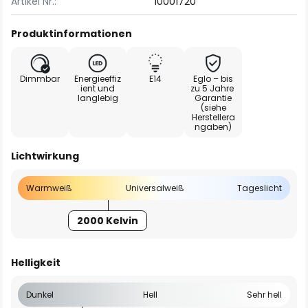
Artikel Nr.:
10001720
Produktinformationen
Dimmbar
Energieeffiz
E14
Eglo – bis
ient und
zu 5 Jahre
langlebig
Garantie
(siehe
Herstellera
ngaben)
Lichtwirkung
Warmweiß
Universalweiß
Tageslicht
2000 Kelvin
Helligkeit
Dunkel
Hell
Sehr hell