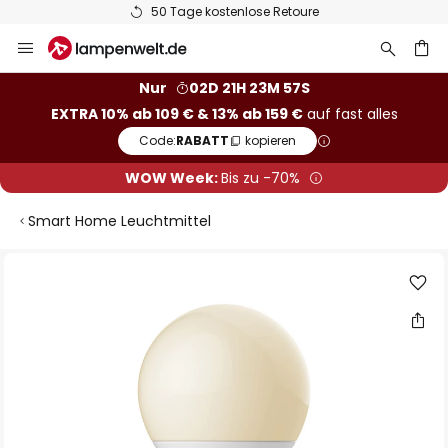
50 Tage kostenlose Retoure
Zum
Inhalt
springen
he
Nur
02D 21H 23M 57S
EXTRA 10% ab 109 € & 13% ab 159 €
auf fast alles
Code:
RABATT
kopieren
WOW Week:
Bis zu -70%
Smart Home Leuchtmittel
Zum
Ende
der
Bildgalerie
springen