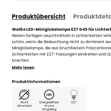
Produktübersicht
Produktdeta
Weiße LED-Miniglobelampe E27 G45 für Lichter
Neben farbigen Leuchtmitteln in Lichterketten wi
schön, wenn die Beleuchtung nicht zu dominant ausf
Miniglobelampe, die aus bruchfestem Polycarbonat g
Lichterketten mit E27-Fassungen eindrehen und üb
brechen.
Merkmale:
Mehr lesen
- einsetzbar in Temperaturen von -20 bis +40 °C
- bruchsicher aus Polycarbonat gefertigt
Produktinformationen
Nicht
Energieeffizie
E27
dimmbar
nt und
langlebig