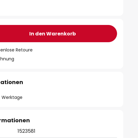
In den Warenkorb
tenlose Retoure
chnung
mationen
- 3 Werktage
ormationen
1523581