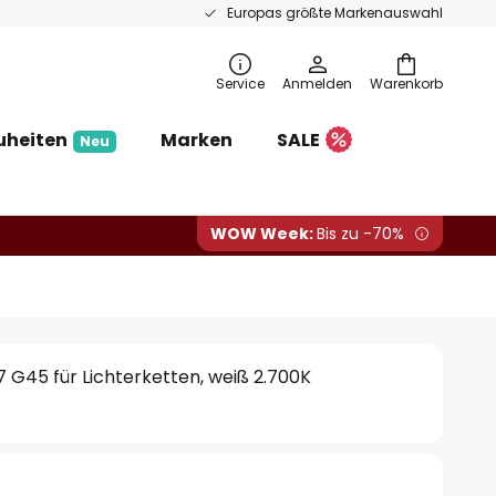
Europas größte Markenauswahl
Service
Anmelden
Warenkorb
uheiten
Marken
SALE
Neu
WOW Week:
Bis zu -70%
G45 für Lichterketten, weiß 2.700K