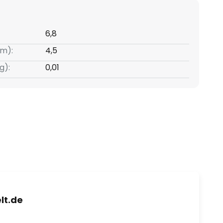
6,8
m):
4,5
g):
0,01
lt.de