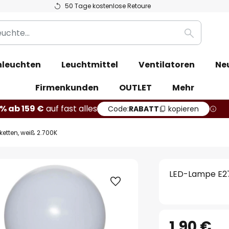
50 Tage kostenlose Retoure
Suche
leuchten
Leuchtmittel
Ventilatoren
Ne
Firmenkunden
OUTLET
Mehr
% ab 159 €
auf fast alles
Code:
RABATT
kopieren
ketten, weiß 2.700K
LED-Lampe E27 
1,90 €