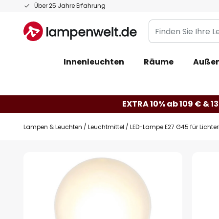
Zum
Über 25 Jahre Erfahrung
Inhalt
Finden
springen
Sie
Ihre
Innenleuchten
Räume
Außen
Leuchte...
EXTRA 10% ab 109 € & 13
Lampen & Leuchten
Leuchtmittel
LED-Lampe E27 G45 für Lichter
Zum
Ende
der
Bildgalerie
springen