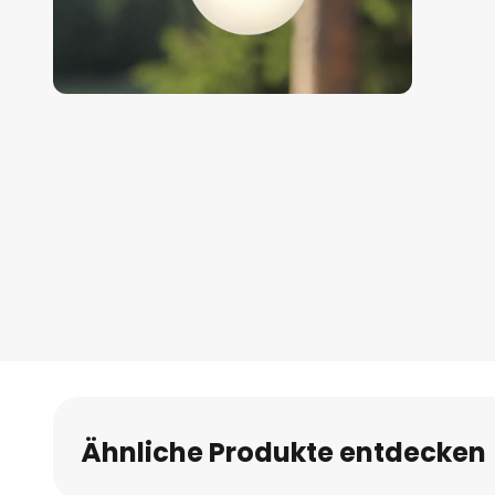
Zum
Anfang
der
Bildgalerie
springen
Ähnliche Produkte entdecken