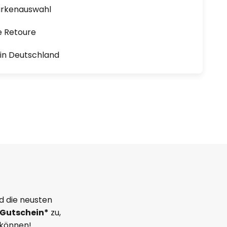
arkenauswahl
e Retoure
1 in Deutschland
d die neusten
Gutschein*
zu,
 können!