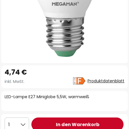
Zum
4,74 €
Anfang
der
Produktdatenblatt
inkl. MwSt.
Bildgalerie
springen
LED-Lampe E27 Miniglobe 5,5W, warmweiß
In den Warenkorb
1