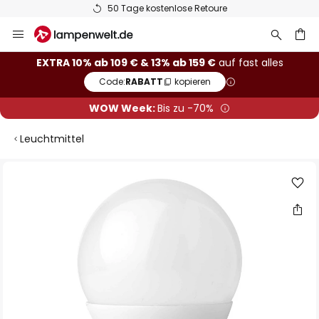
50 Tage kostenlose Retoure
Zum
Inhalt
springen
he
EXTRA 10% ab 109 € & 13% ab 159 €
auf fast alles
Code:
RABATT
kopieren
WOW Week:
Bis zu -70%
Leuchtmittel
Zum
Ende
der
Bildgalerie
springen