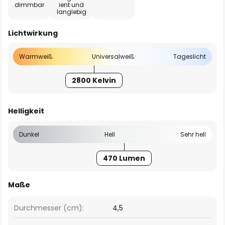
dimmbar
ient und
langlebig
Lichtwirkung
Warmweiß
Universalweiß
Tageslicht
2800 Kelvin
Helligkeit
Dunkel
Hell
Sehr hell
470 Lumen
Maße
Durchmesser (cm):
4,5