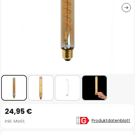
Zum
24,95 €
Anfang
der
Produktdatenblatt
inkl. MwSt.
Bildgalerie