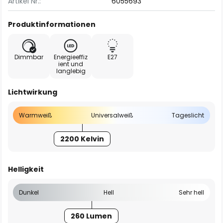
Artikel Nr.:
6055693
Produktinformationen
Dimmbar
Energieeffiz
E27
ient und
langlebig
Lichtwirkung
Warmweiß
Universalweiß
Tageslicht
2200 Kelvin
Helligkeit
Dunkel
Hell
Sehr hell
260 Lumen