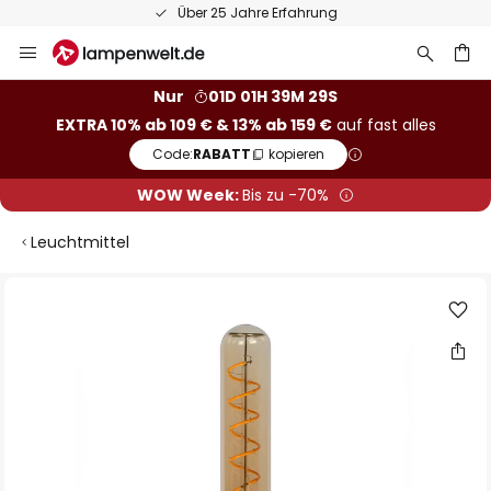
Über 25 Jahre Erfahrung
Zum
Inhalt
springen
he
Nur
01D 01H 39M 28S
EXTRA 10% ab 109 € & 13% ab 159 €
auf fast alles
Code:
RABATT
kopieren
WOW Week:
Bis zu -70%
Leuchtmittel
Zum
Ende
der
Bildgalerie
springen