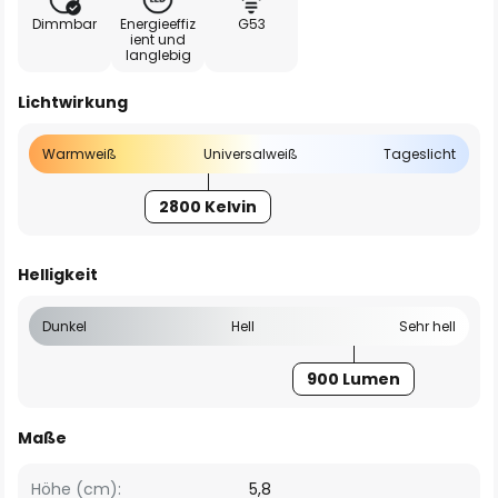
Dimmbar
Energieeffiz
G53
ient und
langlebig
Lichtwirkung
Warmweiß
Universalweiß
Tageslicht
2800 Kelvin
Helligkeit
Dunkel
Hell
Sehr hell
900 Lumen
Maße
Höhe (cm):
5,8