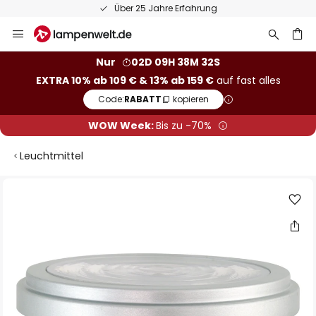
Über 25 Jahre Erfahrung
Zum
Inhalt
springen
he
Nur
02D 09H 38M 32S
EXTRA 10% ab 109 € & 13% ab 159 €
auf fast alles
Code:
RABATT
kopieren
WOW Week:
Bis zu -70%
Leuchtmittel
Zum
Ende
der
Bildgalerie
springen