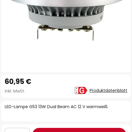
Zum
60,95 €
Anfang
der
Produktdatenblatt
inkl. MwSt.
Bildgalerie
springen
LED-Lampe G53 13W Dual Beam AC 12 V warmweiß