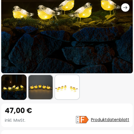
Zum
47,00 €
Anfang
der
Produktdatenblatt
inkl. MwSt.
Bildgalerie