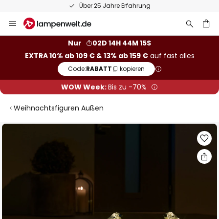
Über 25 Jahre Erfahrung
Zum
Inhalt
springen
he
Nur
02D 14H 44M 14S
EXTRA 10% ab 109 € & 13% ab 159 €
auf fast alles
Code:
RABATT
kopieren
WOW Week:
Bis zu -70%
Weihnachtsfiguren Außen
Zum
Ende
der
Bildgalerie
springen