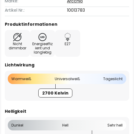
Marke:
Arcchio
Artikel Nr.:
10013783
Produktinformationen
Nicht
Energieeffiz
E27
dimmbar
ient und
langlebig
Lichtwirkung
Warmweiß
Universalweiß
Tageslicht
2700 Kelvin
Helligkeit
Dunkel
Hell
Sehr hell