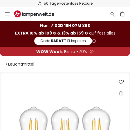
50 Tage kostenlose Retoure
Zum
Inhalt
springen
he
Nur
02D 15H 07M 37S
EXTRA 10% ab 109 € & 13% ab 159 €
auf fast alles
Code:
RABATT
kopieren
WOW Week:
Bis zu -70%
Leuchtmittel
Zum
Ende
der
Bildgalerie
springen