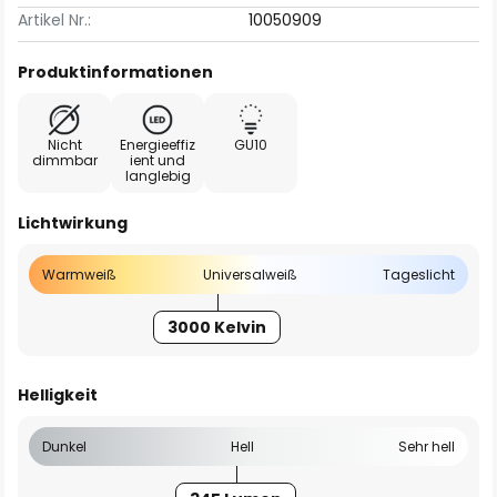
Artikel Nr.:
10050909
Produktinformationen
Nicht
Energieeffiz
GU10
dimmbar
ient und
langlebig
Lichtwirkung
Warmweiß
Universalweiß
Tageslicht
3000 Kelvin
Helligkeit
Dunkel
Hell
Sehr hell