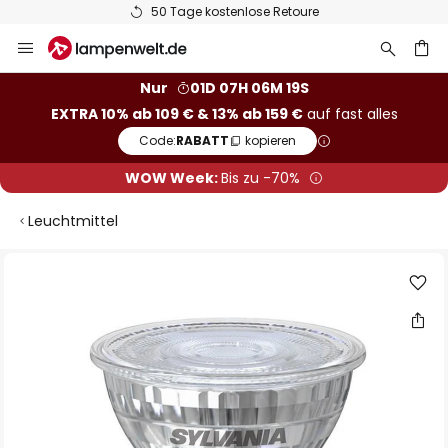
50 Tage kostenlose Retoure
Zum
Inhalt
springen
he
Nur
01D 07H 06M 18S
EXTRA 10% ab 109 € & 13% ab 159 €
auf fast alles
Code:
RABATT
kopieren
WOW Week:
Bis zu -70%
Leuchtmittel
Zum
Ende
der
Bildgalerie
springen