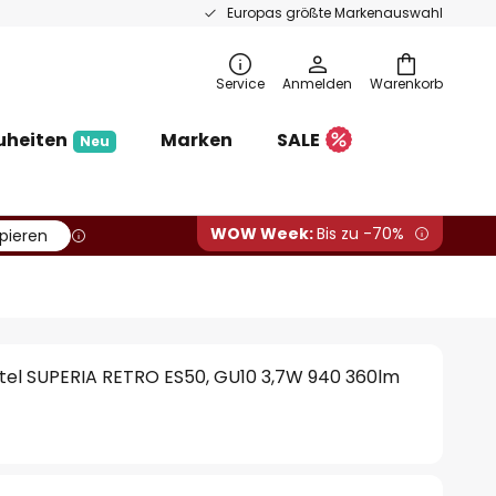
Europas größte Markenauswahl
Service
Anmelden
Warenkorb
uheiten
Marken
SALE
Neu
WOW Week:
Bis zu -70%
pieren
tel SUPERIA RETRO ES50, GU10 3,7W 940 360lm