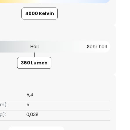
4000 Kelvin
Hell
Sehr hell
360 Lumen
5,4
m):
5
g):
0,038