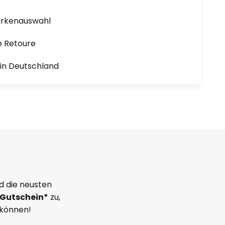
arkenauswahl
e Retoure
1 in Deutschland
d die neusten
Gutschein*
zu,
 können!