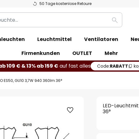
50 Tage kostenlose Retoure
Suche
leuchten
Leuchtmittel
Ventilatoren
Ne
Firmenkunden
OUTLET
Mehr
b 109 € & 13% ab 159 €
auf fast alles
Code:
RABATT
ko
RO ES50, GU10 3,7W 940 360lm 36°
LED-Leuchtmit
36°