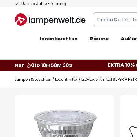
Zum
Über 25 Jahre Erfahrung
Inhalt
Finden
springen
Sie
Ihre
Innenleuchten
Räume
Außen
Leuchte...
EXTRA 10% a
Nur
01D 18H 50M 37S
Lampen & Leuchten
Leuchtmittel
LED-Leuchtmittel SUPERIA RET
Zum
Ende
der
Bildgalerie
springen