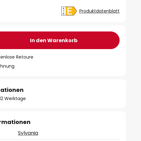
Produktdatenblatt
In den Warenkorb
tenlose Retoure
chnung
mationen
- 12 Werktage
ormationen
Sylvania