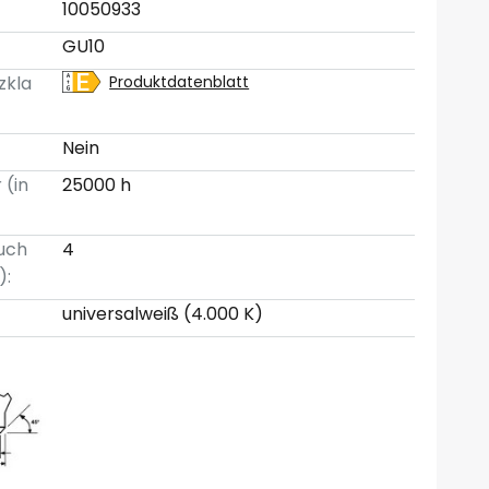
10050933
GU10
zkla
Produktdatenblatt
Nein
 (in
25000 h
uch
4
):
universalweiß (4.000 K)