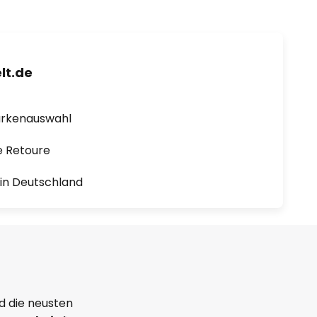
lt.de
arkenauswahl
e Retoure
1 in Deutschland
d die neusten