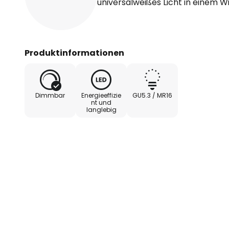
universalweißes Licht in einem W
Produktinformationen
Dimmbar
Energieeffizie
GU5.3 / MR16
nt und
langlebig