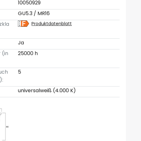
10050929
GU5.3 / MR16
zkla
Produktdatenblatt
Ja
 (in
25000 h
uch
5
):
universalweiß (4.000 K)