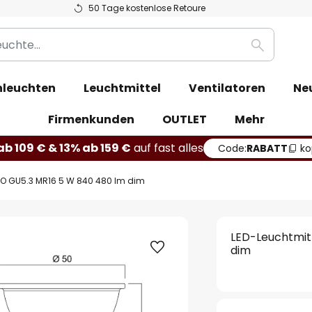
50 Tage kostenlose Retoure
Suche
leuchten
Leuchtmittel
Ventilatoren
Ne
Firmenkunden
OUTLET
Mehr
b 109 € & 13% ab 159 €
auf fast alles
Code:
RABATT
ko
RO GU5.3 MR16 5 W 840 480 lm dim
LED-Leuchtmit
dim