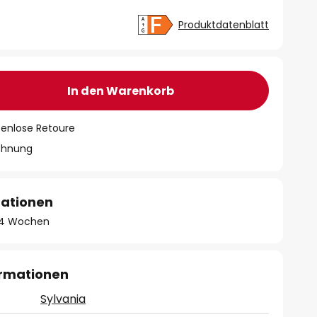
Produktdatenblatt
In den Warenkorb
tenlose Retoure
chnung
mationen
 - 4 Wochen
ormationen
Sylvania