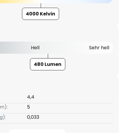
4000 Kelvin
Hell
Sehr hell
480 Lumen
4,4
m):
5
g):
0,033