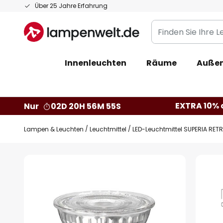
Zum
Über 25 Jahre Erfahrung
Inhalt
Finden
springen
Sie
Ihre
Innenleuchten
Räume
Außen
Leuchte...
EXTRA 10% a
Nur
02D 20H 56M 54S
Lampen & Leuchten
Leuchtmittel
LED-Leuchtmittel SUPERIA RET
Zum
Ende
der
Bildgalerie
springen