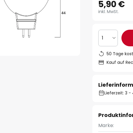
5,90 €
inkl. MwSt.
1
50 Tage kos
Kauf auf Re
Lieferinfor
Lieferzeit: 3
Produktinf
Marke: