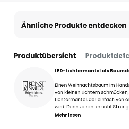
Anfang
der
Bildgalerie
Ähnliche Produkte entdecken
springen
Produktübersicht
Produktdeta
LED-Lichtermantel als Baumd
Einen Weihnachtsbaum im Handu
von kleinen Lichtern schmücken,
Lichtermantel, der einfach von 
wird. Dann zieren an acht Sträng
leuchtende LEDs den Baum mit i
Mehr lesen
Hälfte der insgesamt 240 Leuchtd
den Dekoreffekt noch deutlich er