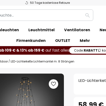
50 Tage kostenlose Retoure
Suche
leuchten
Leuchtmittel
Ventilatoren
Ne
Firmenkunden
OUTLET
Mehr
b 109 € & 13% ab 159 €
auf fast alles
Code:
RABATT
ko
utdoor
LED-Lichterkette Lichtermantel m. 8 Strängen
LED-Lichterket
58,99 €