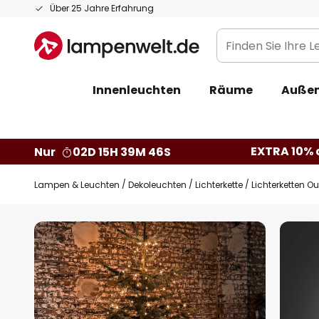
Zum
Über 25 Jahre Erfahrung
Inhalt
Finden
springen
Sie
Ihre
Innenleuchten
Räume
Außen
Leuchte...
EXTRA 10% a
Nur
02D 15H 39M 45S
Lampen & Leuchten
Dekoleuchten
Lichterkette
Lichterketten O
Zum
Ende
der
Bildgalerie
springen