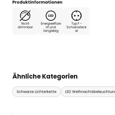
Produktinformationen
Transformator wird mitgeliefert.
Nicht
Energieeffizie
Typ F -
dimmbar
nt und
Schukosteck
langlebig
er
Ähnliche Kategorien
Schwarze Lichterkette
LED Weihnachtsbeleuchtu