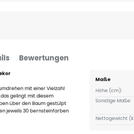
ils
Bewertungen
ekor
Maße
mdrehen mit einer Vielzahl
Höhe (cm):
 das gelingt mit diesem
Sonstige Maße:
oben über den Baum gestülpt
en jeweils 30 bernsteinfarben
hrem warmen Lichterglanz. Die
Nettogewicht (k
ioden funkelt, was natürlich
höht. Das Kabel ist schwarz. Ein