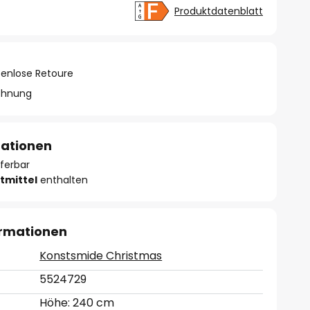
Produktdatenblatt
tenlose Retoure
chnung
mationen
eferbar
tmittel
enthalten
ormationen
Konstsmide Christmas
5524729
Höhe: 240 cm