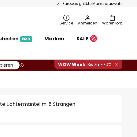
Europas größte Markenauswahl
Service
Anmelden
Warenkorb
uheiten
Marken
SALE
Neu
WOW Week:
Bis zu -70%
pieren
te Lichtermantel m. 8 Strängen