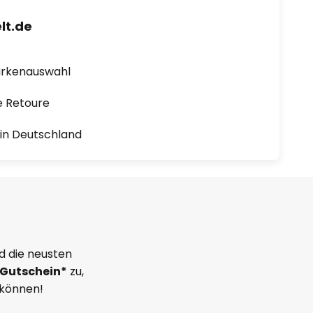
lt.de
arkenauswahl
e Retoure
1 in Deutschland
d die neusten
Gutschein*
zu,
 können!