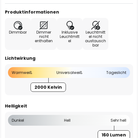
Produktinformationen
Dimmbar
Dimmer
Inklusive
Leuchtmitt
nicht
Leuchtmitt
el nicht
enthalten
el
austausch
bar
Lichtwirkung
Warmweiß
Universalweiß
Tageslicht
2000 Kelvin
Helligkeit
Dunkel
Hell
Sehr hell
160 Lumen