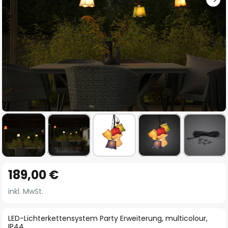
Zum
189,00 €
Anfang
der
inkl. MwSt.
Bildgalerie
springen
LED-Lichterkettensystem Party Erweiterung, multicolour,
IP44