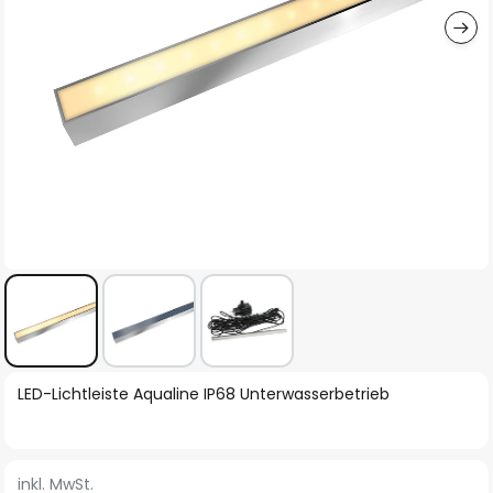
Zum
LED-Lichtleiste Aqualine IP68 Unterwasserbetrieb
Anfang
der
Bildgalerie
inkl. MwSt.