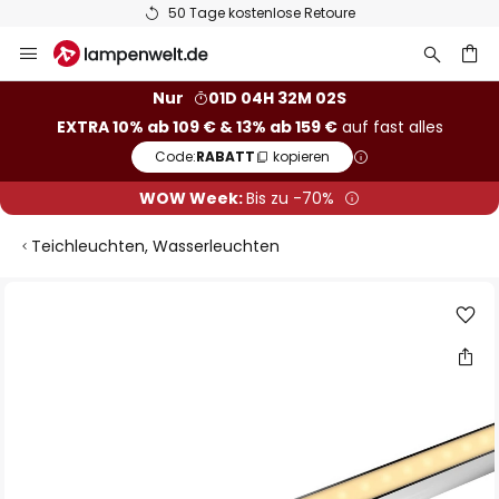
50 Tage kostenlose Retoure
Zum
Inhalt
springen
he
Nur
01D 04H 32M 01S
EXTRA 10% ab 109 € & 13% ab 159 €
auf fast alles
Code:
RABATT
kopieren
WOW Week:
Bis zu -70%
Teichleuchten, Wasserleuchten
Zum
Ende
der
Bildgalerie
springen