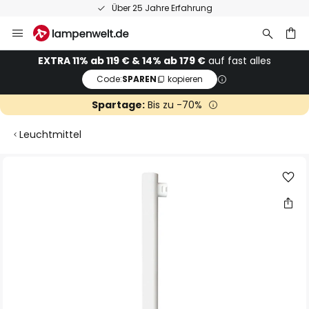
Über 25 Jahre Erfahrung
Zum
Inhalt
springen
he
EXTRA 11% ab 119 € & 14% ab 179 €
auf fast alles
Code:
SPAREN
kopieren
Spartage:
Bis zu -70%
Leuchtmittel
Zum
Ende
der
Bildgalerie
springen