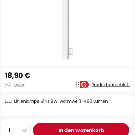
Zum
18,90 €
Anfang
der
Produktdatenblatt
inkl. MwSt.
Bildgalerie
springen
LED-Linienlampe S14s 8W, warmweiß, 480 Lumen
In den Warenkorb
1