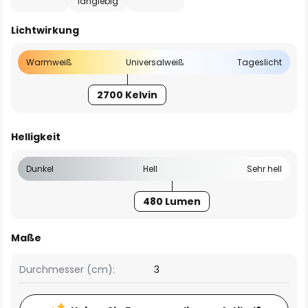
langlebig
Lichtwirkung
Warmweiß
Universalweiß
Tageslicht
2700 Kelvin
Helligkeit
Dunkel
Hell
Sehr hell
480 Lumen
Maße
Durchmesser (cm):
3