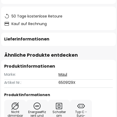
springen
50 Tage kostenlose Retoure
Kauf auf Rechnung
Lieferinformationen
Ähnliche Produkte entdecken
Produktinformationen
Marke:
Maul
Artikel Nr.:
6509129X
Produktinformationen
Nicht
Energieeffiz
Schalter
Typ C -
dimmbar
ient und
am
Euro-