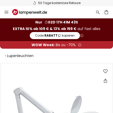
50 Tage kostenlose Retoure
Zum
Inhalt
springen
he
Nur
02D 17H 41M 43S
EXTRA 10% ab 109 € & 13% ab 159 €
auf fast alles
Code:
RABATT
kopieren
WOW Week:
Bis zu -70%
Lupenleuchten
Zum
Ende
der
Bildgalerie
springen