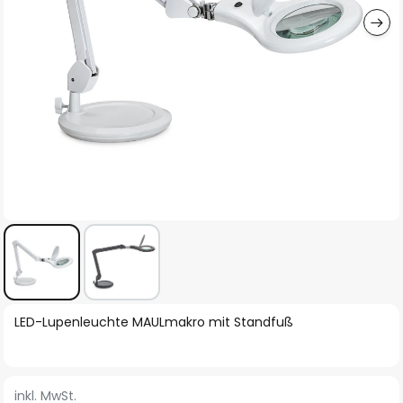
Zum
LED-Lupenleuchte MAULmakro mit Standfuß
Anfang
der
Bildgalerie
inkl. MwSt.