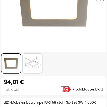
Zum
94,01 €
Anfang
der
Produktdatenblatt
inkl. MwSt.
Bildgalerie
springen
LED-Möbeleinbaulampe FAQ 58 stahl 3x-Set 3W 4.000K