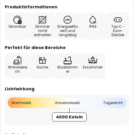
Produktinformationen
Dimmbar
Dimmer
Energieeffiz
IP44
Typ C -
nicht
ient und
Euro-
enthalten
langlebig
Stecker
Perfekt für diese Bereiche
Wohnberei
Küche
Badezimm
Esszimmer
ch
er
Lichtwirkung
Warmweiß
Universalweiß
Tageslicht
4000 Kelvin