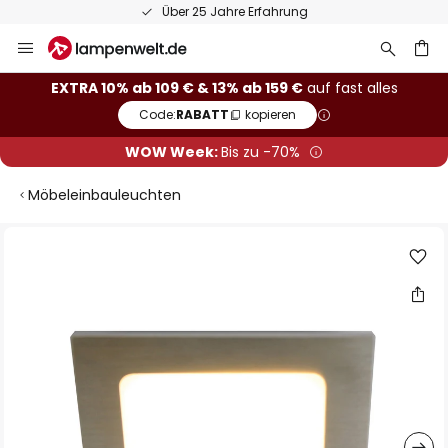
Über 25 Jahre Erfahrung
Zum
Inhalt
springen
he
EXTRA 10% ab 109 € & 13% ab 159 €
auf fast alles
Code:
RABATT
kopieren
WOW Week:
Bis zu -70%
Möbeleinbauleuchten
Zum
Ende
der
Bildgalerie
springen