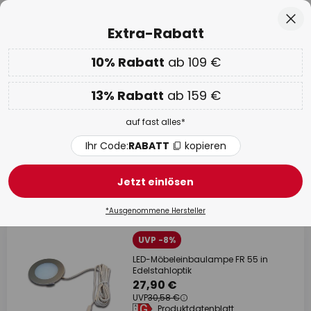
Europas größte Markenauswahl
Zum
Sch
Extra-Rabatt
Inhalt
springen
he
10% Rabatt
ab 109 €
Nur
01D 23H 16M 28S
EXTRA 10% ab 109 € & 13% ab 159 €
auf fast alles
13% Rabatt
ab 159 €
Code:
RABATT
kopieren
auf fast alles*
WOW Week:
Bis zu -70%
Ihr Code:
RABATT
kopieren
Möbeleinbauleuchten
Jetzt einlösen
56 Artikel
Filter
*Ausgenommene Hersteller
UVP -8%
LED-Möbeleinbaulampe FR 55 in
Edelstahloptik
27,90 €
UVP
30,58 €
Produktdatenblatt