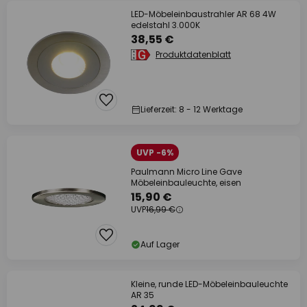
LED-Möbeleinbaustrahler AR 68 4W
edelstahl 3.000K
38,55 €
Produktdatenblatt
Lieferzeit: 8 - 12 Werktage
UVP -6%
Paulmann Micro Line Gave
Möbeleinbauleuchte, eisen
15,90 €
UVP
16,99 €
Auf Lager
Kleine, runde LED-Möbeleinbauleuchte
AR 35