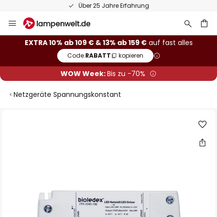
Über 25 Jahre Erfahrung
Zum
Inhalt
springen
he
EXTRA 10% ab 109 € & 13% ab 159 €
auf fast alles
Code:
RABATT
kopieren
WOW Week:
Bis zu -70%
Netzgeräte Spannungskonstant
Zum
Ende
der
Bildgalerie
springen