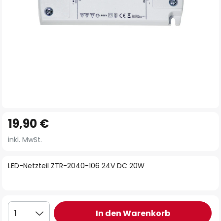
Zum
19,90 €
Anfang
der
inkl. MwSt.
Bildgalerie
springen
LED-Netzteil ZTR-2040-106 24V DC 20W
In den Warenkorb
1