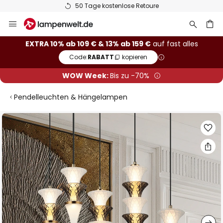
50 Tage kostenlose Retoure
Zum
Inhalt
springen
he
EXTRA 10% ab 109 € & 13% ab 159 €
auf fast alles
Code:
RABATT
kopieren
WOW Week:
Bis zu -70%
Pendelleuchten & Hängelampen
Zum
Ende
der
Bildgalerie
springen