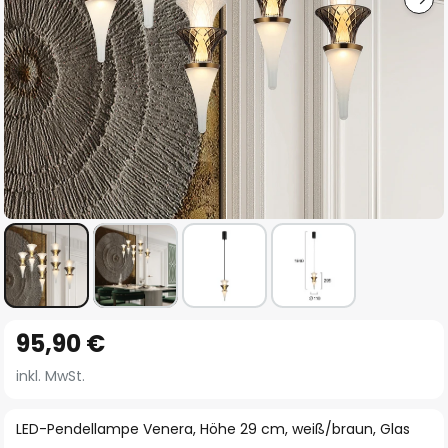
Zum
95,90 €
Anfang
der
inkl. MwSt.
Bildgalerie
springen
LED-Pendellampe Venera, Höhe 29 cm, weiß/braun, Glas