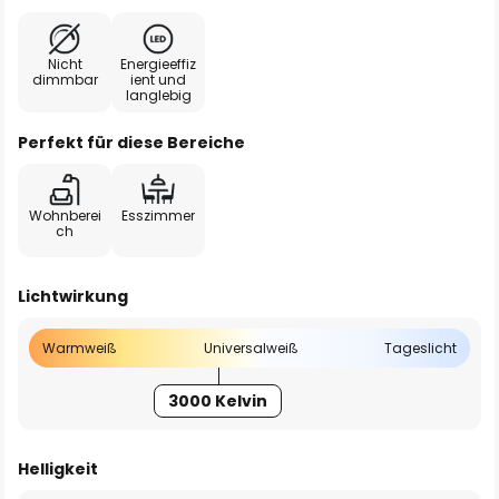
Nicht
Energieeffiz
dimmbar
ient und
langlebig
Perfekt für diese Bereiche
Wohnberei
Esszimmer
ch
Lichtwirkung
Warmweiß
Universalweiß
Tageslicht
3000 Kelvin
Helligkeit