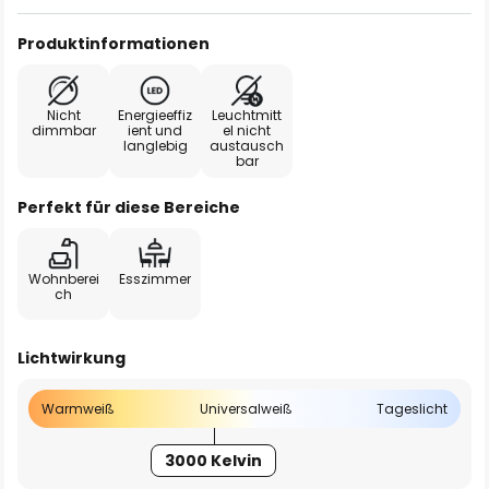
Produktinformationen
Nicht
Energieeffiz
Leuchtmitt
dimmbar
ient und
el nicht
langlebig
austausch
bar
Perfekt für diese Bereiche
Wohnberei
Esszimmer
ch
Lichtwirkung
Warmweiß
Universalweiß
Tageslicht
3000 Kelvin