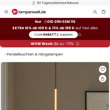
50 Tage kostenlose Retoure
Zum
Inhalt
springen
he
Nur
01D 09H 02M 10S
EXTRA 10% ab 109 € & 13% ab 159 €
auf fast alles
Code:
RABATT
kopieren
WOW Week:
Bis zu -70%
Pendelleuchten & Hängelampen
Zum
Ende
der
Bildgalerie
springen