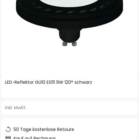
Zum
LED-Reflektor GU10 ES111 9W 120° schwarz
Anfang
der
Bildgalerie
inkl. MwSt.
springen
50 Tage kostenlose Retoure
Kauf auf Rechnung