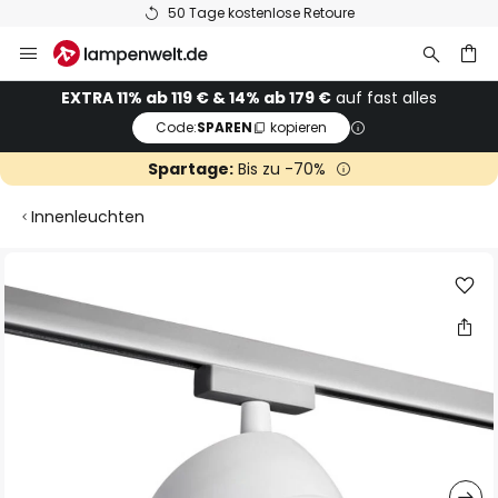
50 Tage kostenlose Retoure
Zum
Inhalt
springen
he
EXTRA 11% ab 119 € & 14% ab 179 €
auf fast alles
Code:
SPAREN
kopieren
Spartage:
Bis zu -70%
Innenleuchten
Zum
Ende
der
Bildgalerie
springen