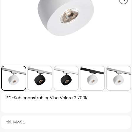
Zum
LED-Schienenstrahler Vibo Volare 2.700K
Anfang
der
Bildgalerie
inkl. MwSt.
springen