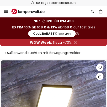
50 Tage kostenlose Retoure
Zum
Inhalt
springen
he
Nur
02D 13H 12M 44S
EXTRA 10% ab 109 € & 13% ab 159 €
auf fast alles
Code:
RABATT
kopieren
WOW Week:
Bis zu -70%
Außenwandleuchten mit Bewegungsmelder
Zum
Ende
der
Bildgalerie
springen