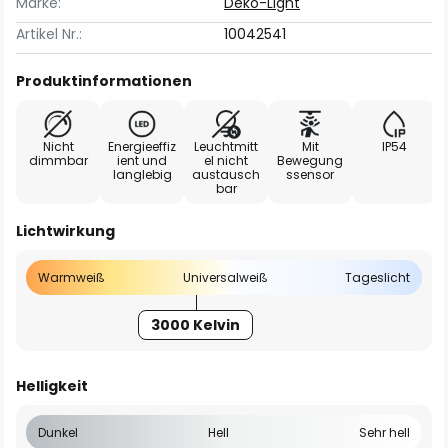
Marke:
Deko-Light
Artikel Nr.:
10042541
Produktinformationen
Nicht
Energieeffiz
Leuchtmitt
Mit
IP54
dimmbar
ient und
el nicht
Bewegung
langlebig
austausch
ssensor
bar
Lichtwirkung
Warmweiß
Universalweiß
Tageslicht
3000 Kelvin
Helligkeit
Dunkel
Hell
Sehr hell