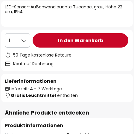
springen
LED-Sensor-Außenwandleuchte Tucanae, grau, Höhe 22
cm, IP54
In den Warenkorb
1
50 Tage kostenlose Retoure
Kauf auf Rechnung
Lieferinformationen
Lieferzeit: 4 - 7 Werktage
Gratis Leuchtmittel
enthalten
Ähnliche Produkte entdecken
Produktinformationen