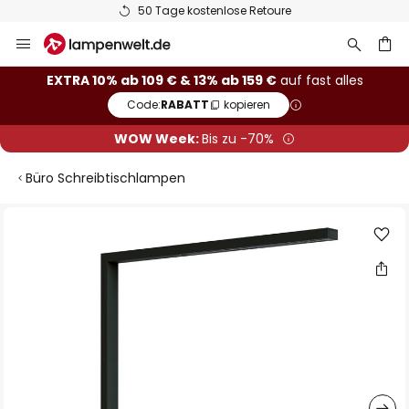
50 Tage kostenlose Retoure
Zum
Inhalt
springen
he
EXTRA 10% ab 109 € & 13% ab 159 €
auf fast alles
Code:
RABATT
kopieren
WOW Week:
Bis zu -70%
Büro Schreibtischlampen
Zum
Ende
der
Bildgalerie
springen