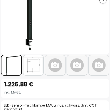
Zum
1.226,88 €
Anfang
der
inkl. MwSt.
Bildgalerie
springen
LED-Sensor-Tischlampe MAULsirius, schwarz, dim, CCT
Klemmfuß