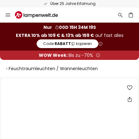
50 Tage kostenlose Retoure
Zum
Inhalt
springen
he
Nur
00D 15H 34M 18S
EXTRA 10% ab 109 € & 13% ab 159 €
auf fast alles
Code:
RABATT
kopieren
WOW Week:
Bis zu -70%
Feuchtraumleuchten / Wannenleuchten
Zum
Ende
der
Bildgalerie
springen