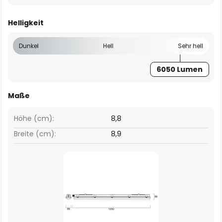
Helligkeit
Dunkel
Hell
Sehr hell
6050 Lumen
Maße
Höhe (cm):
8,8
Breite (cm):
8,9