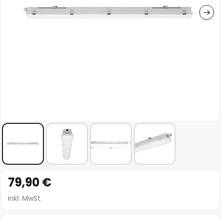
Zum
79,90 €
Anfang
der
inkl. MwSt.
Bildgalerie