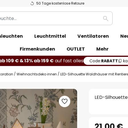
50 Tage kostenlose Retoure
Suche
leuchten
Leuchtmittel
Ventilatoren
Ne
Firmenkunden
OUTLET
Mehr
b 109 € & 13% ab 159 €
auf fast alles
Code:
RABATT
ko
oration
Weihnachtsdeko innen
LED-Silhouette Waldhäuser mit Rentier
LED-Silhouett
21,00 €