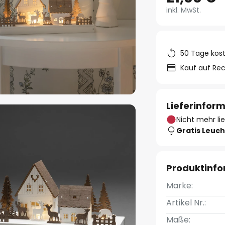
inkl. MwSt.
50 Tage kos
Kauf auf Re
Lieferinfor
Nicht mehr li
Gratis Leuch
Produktinf
Marke:
Artikel Nr.:
Maße: