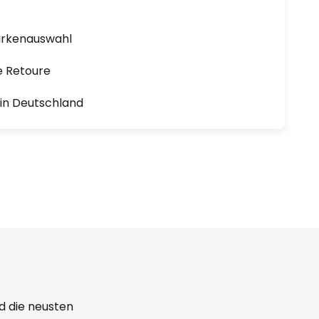
arkenauswahl
e Retoure
1 in Deutschland
d die neusten