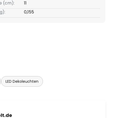
e (cm):
11
g):
0,155
LED Dekoleuchten
lt.de