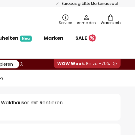
Europas größte Markenauswahl
Service
Anmelden
Warenkorb
uheiten
Marken
SALE
Neu
WOW Week:
Bis zu -70%
pieren
en
e Waldhäuser mit Rentieren