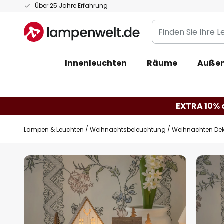
Zum
Über 25 Jahre Erfahrung
Inhalt
Finden
springen
Sie
Ihre
Innenleuchten
Räume
Außen
Leuchte...
EXTRA 10% a
Lampen & Leuchten
Weihnachtsbeleuchtung
Weihnachten Dek
Zum
Ende
der
Bildgalerie
springen