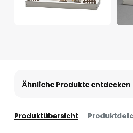
Zum
Anfang
der
Bildgalerie
springen
Ähnliche Produkte entdecken
Produktübersicht
Produktdeta