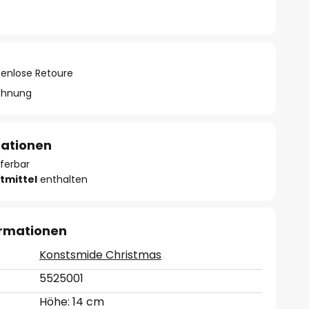
tenlose Retoure
chnung
mationen
eferbar
tmittel
enthalten
ormationen
Konstsmide Christmas
5525001
Höhe: 14 cm