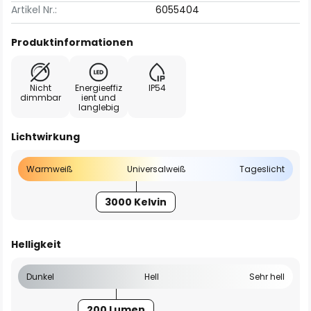
Artikel Nr.:
6055404
Produktinformationen
Nicht
Energieeffiz
IP54
dimmbar
ient und
langlebig
Lichtwirkung
Warmweiß
Universalweiß
Tageslicht
3000 Kelvin
Helligkeit
Dunkel
Hell
Sehr hell
200 Lumen