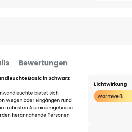
ils
Bewertungen
ndleuchte Basic in Schwarz
Lichtwirkung
nwandleuchte bietet sich
Warmweiß
von Wegen oder Eingängen rund
 im robusten Aluminiumgehäuse
rden herannahende Personen
tet sich automatisch das Licht
re Ausleuchtung gewährleistet