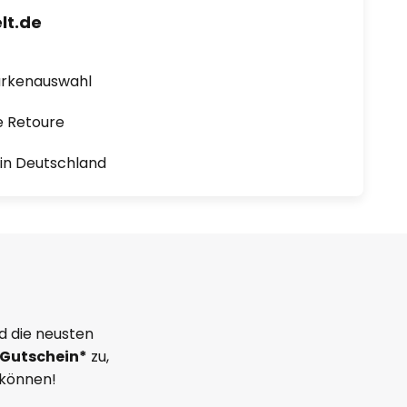
lt.de
arkenauswahl
e Retoure
1 in Deutschland
d die neusten
Gutschein*
zu,
 können!