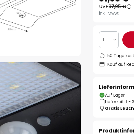
UVP
37,95 €
inkl. MwSt.
1
50 Tage kos
Kauf auf Re
Lieferinfor
Auf Lager
Lieferzeit: 1 
Gratis Leuch
Produktinf