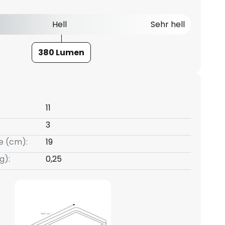
Hell
Sehr hell
380 Lumen
11
3
e (cm):
19
g):
0,25