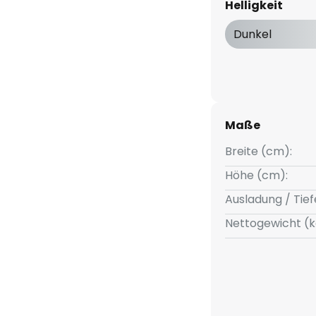
Helligkeit
ttet.
Dunkel
nsor:
Maße
Breite (cm):
, schaltet die Leuchte ein
egungssensor dann eine
Höhe (cm):
uf volle Leuchtkraft.
Ausladung / Tief
Nettogewicht (k