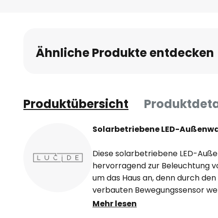
Anfang
der
Bildgalerie
springen
Ähnliche Produkte entdecken
Produktübersicht
Produktdeta
Solarbetriebene LED-Außenwa
Diese solarbetriebene LED-Auße
hervorragend zur Beleuchtung 
um das Haus an, denn durch den
verbauten Bewegungssensor we
rechtzeitig erkannt und es schal
Mehr lesen
ein, so dass jederzeit eine siche