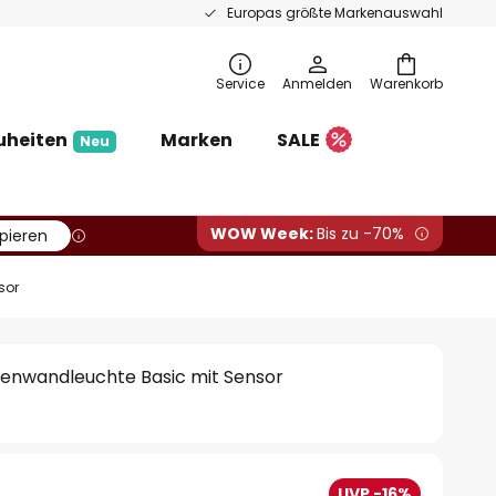
Europas größte Markenauswahl
Service
Anmelden
Warenkorb
uheiten
Marken
SALE
Neu
WOW Week:
Bis zu -70%
pieren
sor
enwandleuchte Basic mit Sensor
UVP -16%