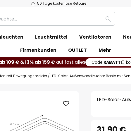
50 Tage kostenlose Retoure
Suche
leuchten
Leuchtmittel
Ventilatoren
Ne
Firmenkunden
OUTLET
Mehr
b 109 € & 13% ab 159 €
auf fast alles
Code:
RABATT
ko
hten mit Bewegungsmelder
LED-Solar-Außenwandleuchte Basic mit Sen
LED-Solar-Auß
31,90 €