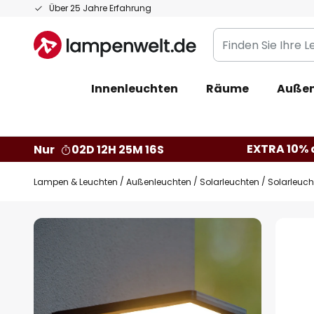
Zum
Über 25 Jahre Erfahrung
Inhalt
Finden
springen
Sie
Ihre
Innenleuchten
Räume
Außen
Leuchte...
EXTRA 10% a
Nur
02D 12H 25M 15S
Lampen & Leuchten
Außenleuchten
Solarleuchten
Solarleuc
Zum
Ende
der
Bildgalerie
springen