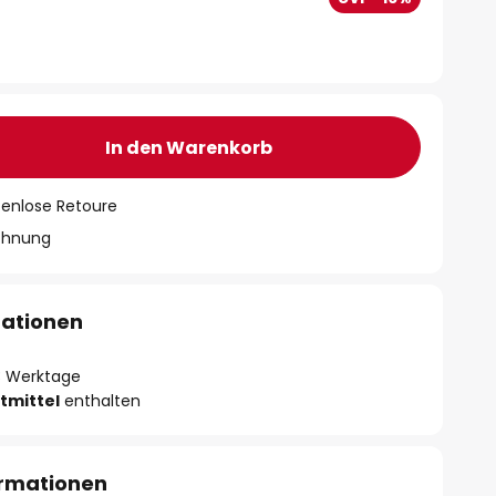
In den Warenkorb
tenlose Retoure
chnung
mationen
- 3 Werktage
tmittel
enthalten
ormationen