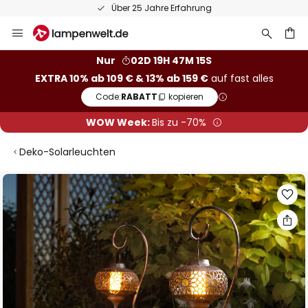
Über 25 Jahre Erfahrung
Zum
Inhalt
springen
he
Nur
02D 19H 47M 15S
EXTRA 10% ab 109 € & 13% ab 159 €
auf fast alles
Code:
RABATT
kopieren
WOW Week:
Bis zu -70%
Deko-Solarleuchten
Zum
Ende
der
Bildgalerie
springen