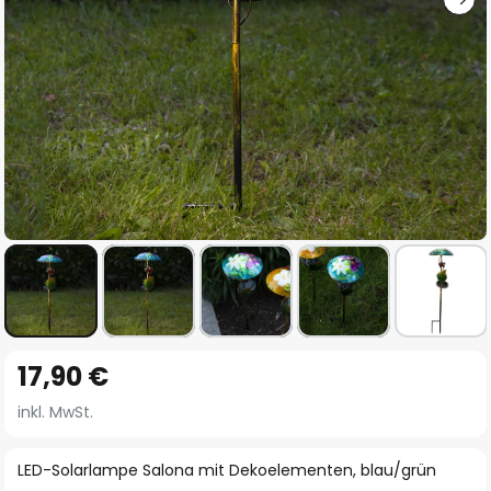
Zum
17,90 €
Anfang
der
inkl. MwSt.
Bildgalerie
springen
LED-Solarlampe Salona mit Dekoelementen, blau/grün