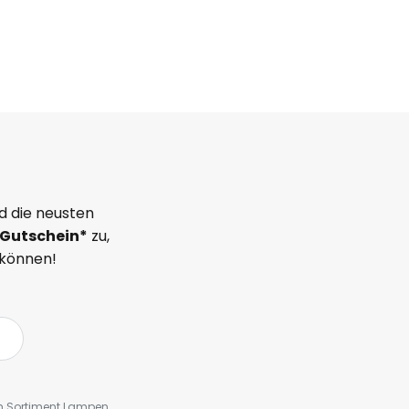
d die neusten
Gutschein*
zu,
 können!
em Sortiment Lampen