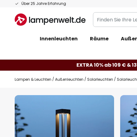
Zum
Über 25 Jahre Erfahrung
Inhalt
Finden
springen
Sie
Ihre
Innenleuchten
Räume
Außen
Leuchte...
EXTRA 10% ab 109 € & 13
Lampen & Leuchten
Außenleuchten
Solarleuchten
Solarleuc
Zum
Ende
der
Bildgalerie
springen