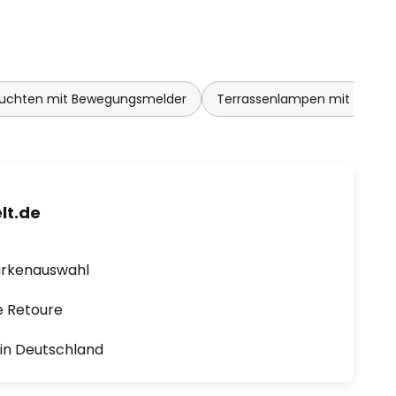
leuchten mit Bewegungsmelder
Terrassenlampen mit Bewe
lt.de
arkenauswahl
e Retoure
1 in Deutschland