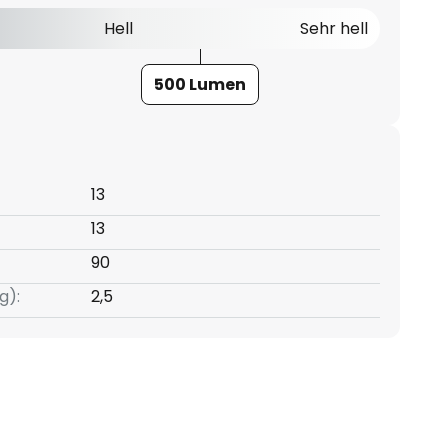
Hell
Sehr hell
500 Lumen
13
13
90
g):
2,5