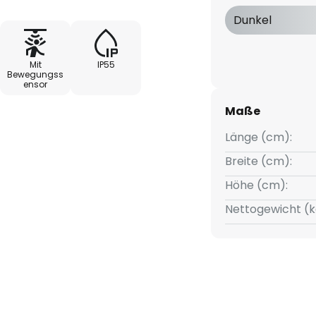
ufgenommene Sonnenenergie
Dunkel
lle zum Erstrahlen. Der
tet beim Registrieren einer
Mit
IP55
Bewegungss
ensor
rbeschichtetem Aluminium
Maße
Länge (cm):
fladbar
Breite (cm):
Höhe (cm):
Nettogewicht (k