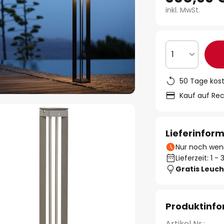
inkl. MwSt.
1
50 Tage kos
Kauf auf Re
Lieferinfor
Nur noch weni
Lieferzeit: 1 
Gratis Leuch
Produktinf
Artikel Nr.: