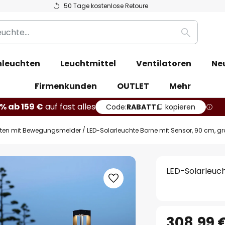
50 Tage kostenlose Retoure
Suche
leuchten
Leuchtmittel
Ventilatoren
Ne
Firmenkunden
OUTLET
Mehr
% ab 159 €
auf fast alles
Code:
RABATT
kopieren
hten mit Bewegungsmelder
LED-Solarleuchte Borne mit Sensor, 90 cm, g
LED-Solarleuch
308,99 