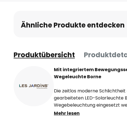
Anfang
der
Bildgalerie
Ähnliche Produkte entdecken
springen
Produktübersicht
Produktdeta
Mit integriertem Bewegungsse
Wegeleuchte Borne
Die zeitlos moderne Schlichtheit
gearbeiteten LED-Solarleuchte B
Wegebeleuchtung eingesetzt we
Stromanschluss in der Nähe ist, l
Mehr lesen
unterschiedlichsten Grundstücks
bringen. In die Wegeleuchte ist 