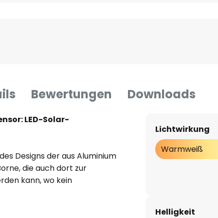
ils
Bewertungen
Downloads
nsor: LED-Solar-
Lichtwirkung
Warmweiß
 des Designs der aus Aluminium
orne, die auch dort zur
rden kann, wo kein
ässt sich mit den
gestaltungen in Einklang
Helligkeit
ein Solarmodul eingebaut, der