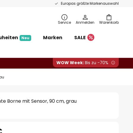
Europas größte Markenauswahl
Service
Anmelden
Warenkorb
uheiten
Marken
SALE
Neu
WOW Week:
Bis zu -70%
rau
te Borne mit Sensor, 90 cm, grau
€