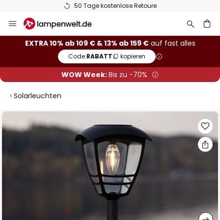
50 Tage kostenlose Retoure
Zum
Inhalt
springen
he
EXTRA 10% ab 109 € & 13% ab 159 €
auf fast alles
Code:
RABATT
kopieren
WOW Week:
Bis zu -70%
Solarleuchten
Zum
Ende
der
Bildgalerie
springen