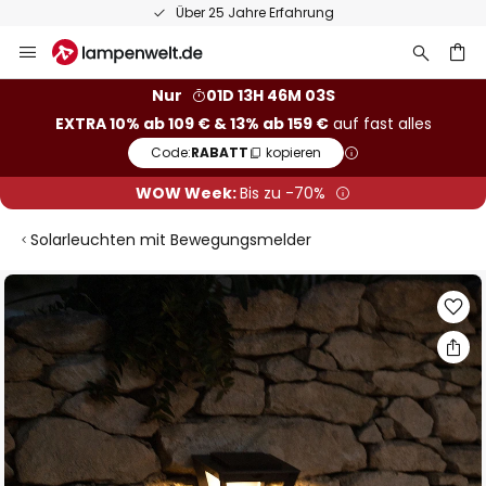
Über 25 Jahre Erfahrung
Zum
Inhalt
springen
he
Nur
01D 13H 46M 03S
EXTRA 10% ab 109 € & 13% ab 159 €
auf fast alles
Code:
RABATT
kopieren
WOW Week:
Bis zu -70%
Solarleuchten mit Bewegungsmelder
Zum
Ende
der
Bildgalerie
springen