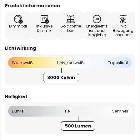
Produktinformationen
Dimmbar
Inklusive
Solarbetrie
Energieeffiz
Mit
Dimmer
ben
ient und
Bewegung
langlebig
ssensor
Lichtwirkung
Warmweiß
Universalweiß
Tageslicht
3000 Kelvin
Helligkeit
Dunkel
Hell
Sehr hell
500 Lumen