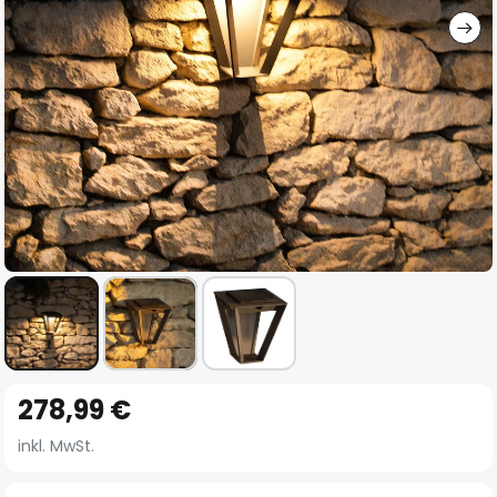
Zum
278,99 €
Anfang
der
inkl. MwSt.
Bildgalerie