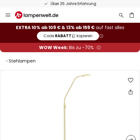
Über 25 Jahre Erfahrung
Zum
Inhalt
springen
he
EXTRA 10% ab 109 € & 13% ab 159 €
auf fast alles
Code:
RABATT
kopieren
WOW Week:
Bis zu -70%
Stehlampen
Zum
Ende
der
Bildgalerie
springen