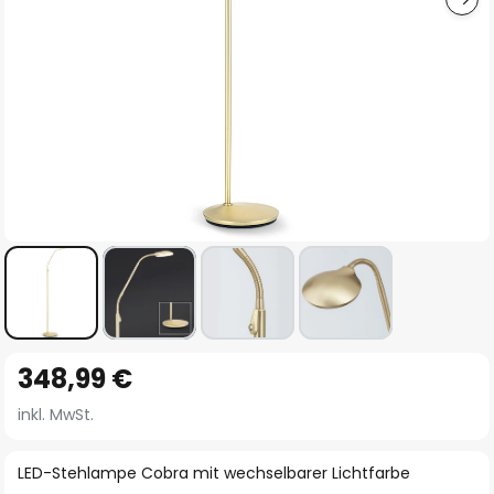
Zum
348,99 €
Anfang
der
inkl. MwSt.
Bildgalerie
springen
LED-Stehlampe Cobra mit wechselbarer Lichtfarbe