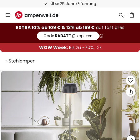
50 Tage kostenlose Retoure
Zum
Inhalt
springen
he
EXTRA 10% ab 109 € & 13% ab 159 €
auf fast alles
Code:
RABATT
kopieren
WOW Week:
Bis zu -70%
Stehlampen
Zum
Ende
der
Bildgalerie
springen