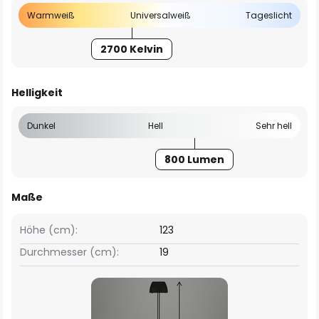
Warmweiß
Universalweiß
Tageslicht
2700 Kelvin
Helligkeit
Dunkel
Hell
Sehr hell
800 Lumen
Maße
Höhe (cm):
123
Durchmesser (cm):
19