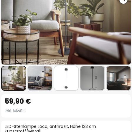
Zum
59,90 €
Anfang
der
inkl. MwSt.
Bildgalerie
springen
LED-Stehlampe Loca, anthrazit, Höhe 123 cm
Kunststoff/Metall