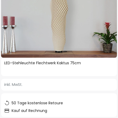
Zum
LED-Stehleuchte Flechtwerk Kaktus 75cm
Anfang
der
Bildgalerie
inkl. MwSt.
springen
50 Tage kostenlose Retoure
Kauf auf Rechnung