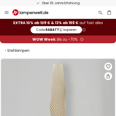
Über 25 Jahre Erfahrung
Zum
Inhalt
springen
he
EXTRA 10% ab 109 € & 13% ab 159 €
auf fast alles
Code:
RABATT
kopieren
WOW Week:
Bis zu -70%
Stehlampen
Zum
Ende
der
Bildgalerie
springen