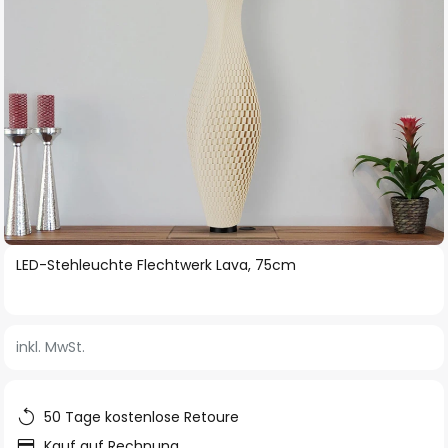
Zum
LED-Stehleuchte Flechtwerk Lava, 75cm
Anfang
der
Bildgalerie
inkl. MwSt.
springen
50 Tage kostenlose Retoure
Kauf auf Rechnung