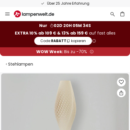
Über 25 Jahre Erfahrung
Zum
Inhalt
springen
he
Nur
02D 20H 05M 34S
EXTRA 10% ab 109 € & 13% ab 159 €
auf fast alles
Code:
RABATT
kopieren
WOW Week:
Bis zu -70%
Stehlampen
Zum
Ende
der
Bildgalerie
springen