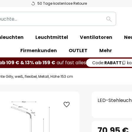
50 Tage kostenlose Retoure
Suche
leuchten
Leuchtmittel
Ventilatoren
Ne
Firmenkunden
OUTLET
Mehr
b 109 € & 13% ab 159 €
auf fast alles
Code:
RABATT
ko
e Gilly, weiß, flexibel, Metall, Höhe 153 cm
LED-Stehleuchte
70,95 €