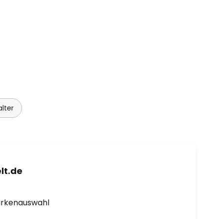
lter
lt.de
arkenauswahl