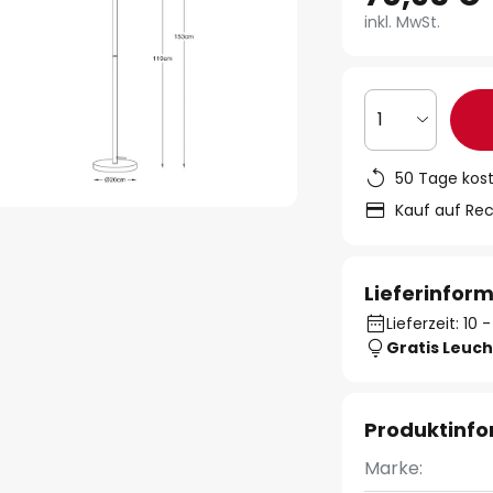
inkl. MwSt.
1
50 Tage kos
Kauf auf Re
Lieferinfor
Lieferzeit: 10
Gratis Leuch
Produktinf
Marke: