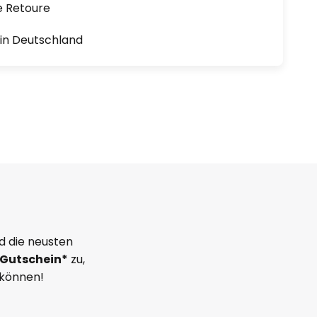
e Retoure
1 in Deutschland
d die neusten
Gutschein*
zu,
 können!