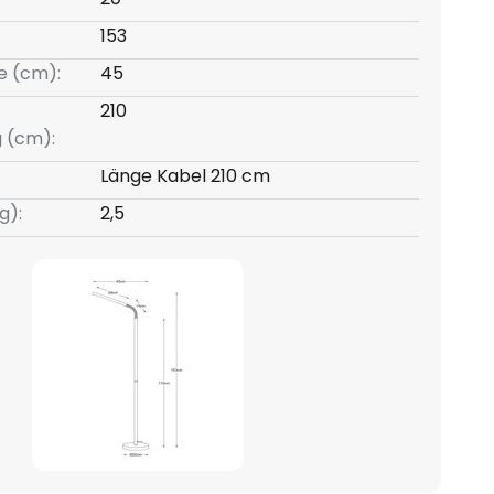
153
e (cm):
45
210
g (cm):
Länge Kabel 210 cm
g):
2,5