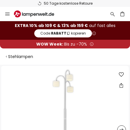
50 Tage kostenlose Retoure
Zum
Inhalt
springen
he
EXTRA 10% ab 109 € & 13% ab 159 €
auf fast alles
Code:
RABATT
kopieren
WOW Week:
Bis zu -70%
Stehlampen
Zum
Ende
der
Bildgalerie
springen