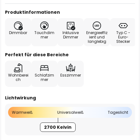
Produktinformationen
Dimmbar
Touchdim
Inklusive
Energieeffiz
Typ C -
mer
Dimmer
ient und
Euro-
langlebig
Stecker
Perfekt für diese Bereiche
Wohnberei
Schlafzim
Esszimmer
ch
mer
Lichtwirkung
Warmweiß
Universalweiß
Tageslicht
2700 Kelvin