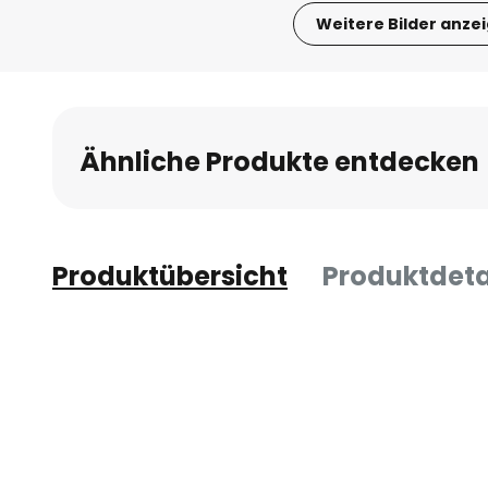
Weitere Bilder anze
Zum
Anfang
der
Bildgalerie
Ähnliche Produkte entdecken
springen
Produktübersicht
Produktdeta