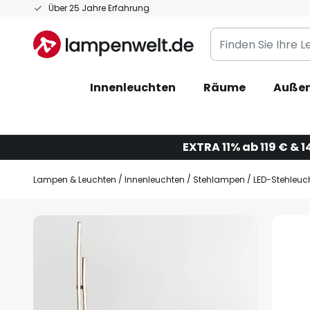
Zum
Über 25 Jahre Erfahrung
Inhalt
Finden
springen
Sie
Ihre
Innenleuchten
Räume
Außen
Leuchte...
EXTRA 11% ab 119 € & 1
Lampen & Leuchten
Innenleuchten
Stehlampen
LED-Stehleuc
Zum
Ende
der
Bildgalerie
springen