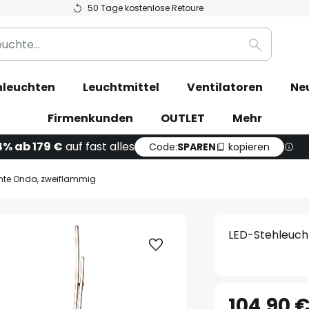
50 Tage kostenlose Retoure
Suche
leuchten
Leuchtmittel
Ventilatoren
Ne
Firmenkunden
OUTLET
Mehr
4% ab 179 €
auf fast alles
Code:
SPAREN
kopieren
hte Onda, zweiflammig
LED-Stehleuch
104,90 