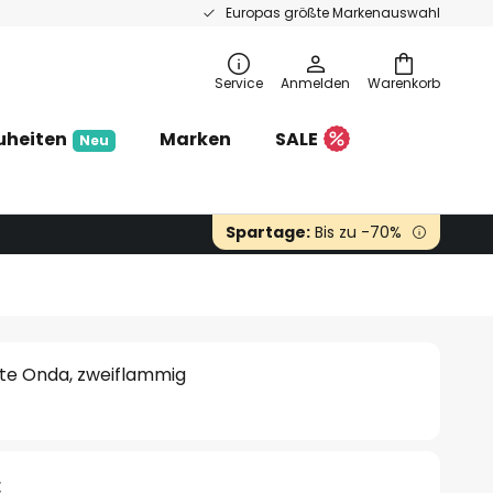
Europas größte Markenauswahl
Service
Anmelden
Warenkorb
uheiten
Marken
SALE
Neu
Spartage:
Bis zu -70%
te Onda, zweiflammig
€