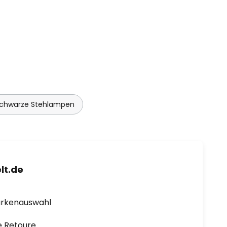
chwarze Stehlampen
lt.de
arkenauswahl
e Retoure