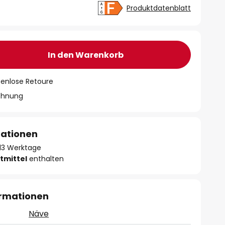
Produktdatenblatt
In den Warenkorb
tenlose Retoure
chnung
mationen
- 13 Werktage
tmittel
enthalten
ormationen
Näve