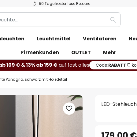
50 Tage kostenlose Retoure
Suche
leuchten
Leuchtmittel
Ventilatoren
Ne
Firmenkunden
OUTLET
Mehr
b 109 € & 13% ab 159 €
auf fast alles
Code:
RABATT
ko
te Panagria, schwarz mit Holzdetail
LED-Stehleucht
179,00 