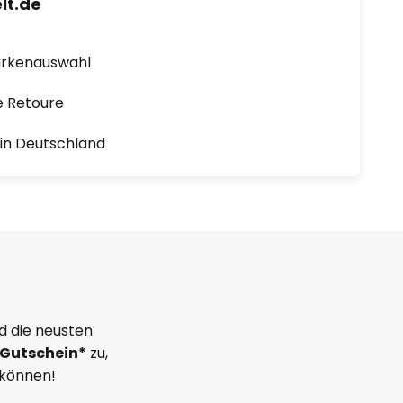
lt.de
arkenauswahl
e Retoure
1 in Deutschland
d die neusten
Gutschein*
zu,
 können!