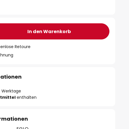
In den Warenkorb
tenlose Retoure
chnung
mationen
- 3 Werktage
tmittel
enthalten
ormationen
EGLO