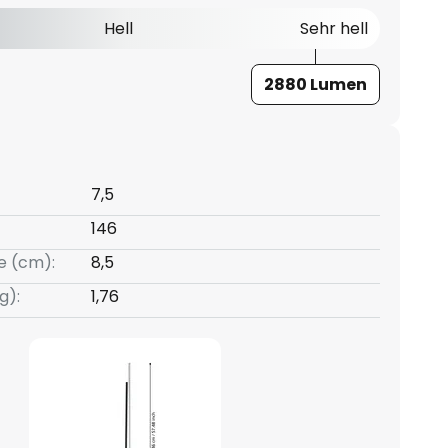
Hell
Sehr hell
2880 Lumen
7,5
146
e (cm):
8,5
g):
1,76