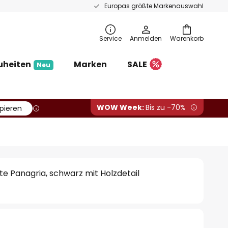
Europas größte Markenauswahl
Service
Anmelden
Warenkorb
uheiten
Marken
SALE
Neu
WOW Week:
Bis zu -70%
pieren
e Panagria, schwarz mit Holzdetail
€