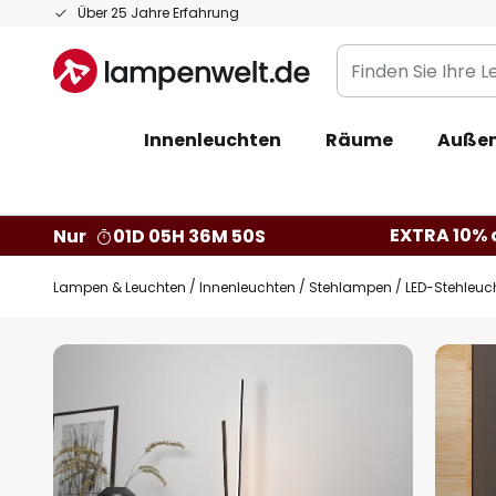
Zum
Über 25 Jahre Erfahrung
Inhalt
Finden
springen
Sie
Ihre
Innenleuchten
Räume
Außen
Leuchte...
EXTRA 10% a
Nur
01D 05H 36M 49S
Lampen & Leuchten
Innenleuchten
Stehlampen
LED-Stehleuch
Zum
Ende
der
Bildgalerie
springen