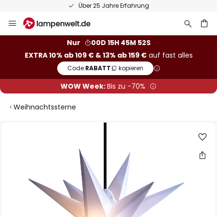
Über 25 Jahre Erfahrung
Zum
Inhalt
springen
he
Nur
00D 15H 45M 51S
EXTRA 10% ab 109 € & 13% ab 159 €
auf fast alles
Code:
RABATT
kopieren
WOW Week:
Bis zu -70%
Weihnachtssterne
Zum
Ende
der
Bildgalerie
springen