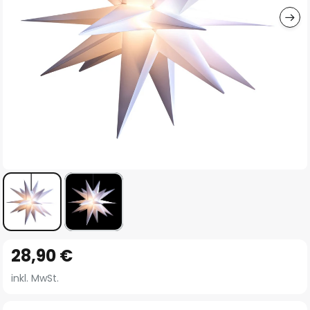
Zum
28,90 €
Anfang
der
inkl. MwSt.
Bildgalerie