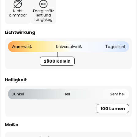
Nicht
Energieeffiz
dimmbar
ient und
langlebig
Lichtwirkung
Warmweiß
Universalweiß
Tageslicht
2800 Kelvin
Helligkeit
Dunkel
Hell
Sehr hell
100 Lumen
Maße