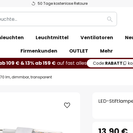
50 Tage kostenlose Retoure
Suche
leuchten
Leuchtmittel
Ventilatoren
Ne
Firmenkunden
OUTLET
Mehr
b 109 € & 13% ab 159 €
auf fast alles
Code:
RABATT
ko
370 lm, dimmbar, transparent
LED-Stiftlampe
13,90 €