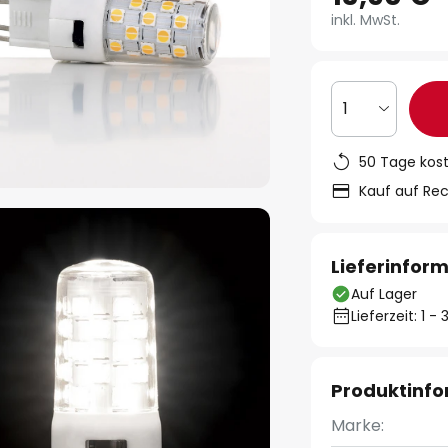
inkl. MwSt.
1
50 Tage kos
Kauf auf Re
Lieferinfor
Auf Lager
Lieferzeit: 1 
Produktinf
Marke: