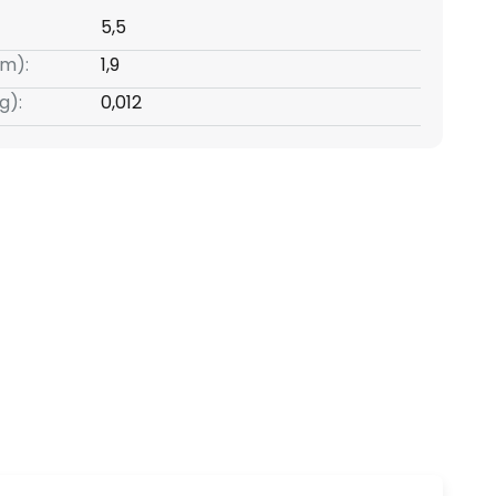
5,5
m):
1,9
g):
0,012