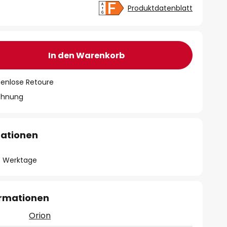
Produktdatenblatt
In den Warenkorb
tenlose Retoure
chnung
mationen
- 3 Werktage
ormationen
Orion