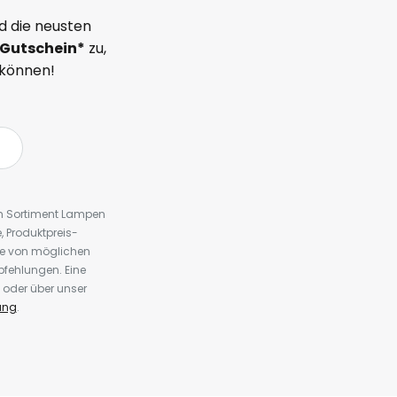
d die neusten
Gutschein*
zu,
 können!
em Sortiment Lampen
 Produktpreis-
te von möglichen
fehlungen. Eine
 oder über unser
ung
.