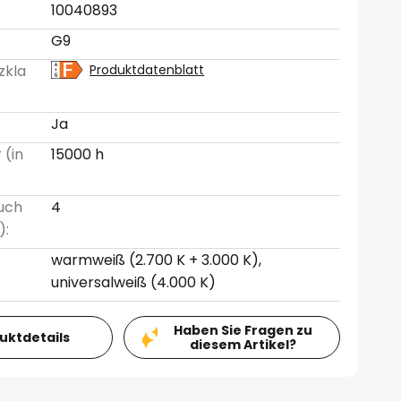
10040893
G9
zkla
Produktdatenblatt
Ja
 (in
15000 h
uch
4
):
warmweiß (2.700 K + 3.000 K),
universalweiß (4.000 K)
Haben Sie Fragen zu
duktdetails
diesem Artikel?