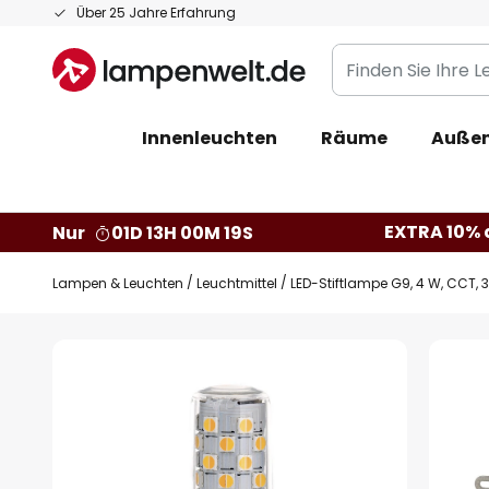
Zum
Über 25 Jahre Erfahrung
Inhalt
Finden
springen
Sie
Ihre
Innenleuchten
Räume
Außen
Leuchte...
EXTRA 10% a
Nur
01D 13H 00M 18S
Lampen & Leuchten
Leuchtmittel
LED-Stiftlampe G9, 4 W, CCT, 
Zum
Ende
der
Bildgalerie
springen