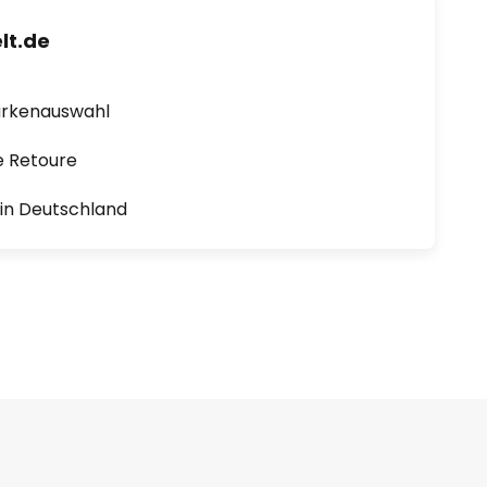
lt.de
arkenauswahl
e Retoure
1 in Deutschland