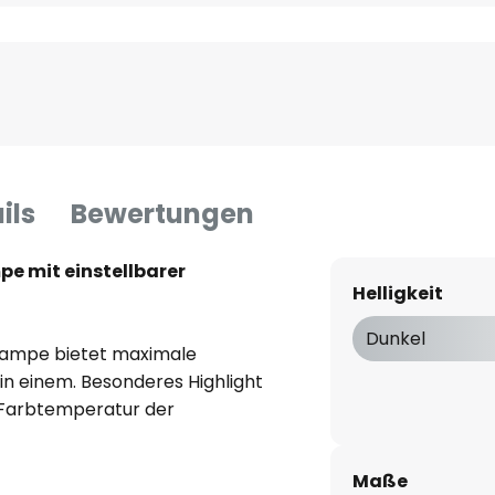
ils
Bewertungen
e mit einstellbarer
Helligkeit
Dunkel
llampe bietet maximale
 in einem. Besonderes Highlight
e Farbtemperatur der
nen Bedürfnissen angepasst
erten Schalter am Leuchtmittel
Maße
btemperaturen (2.700K, 3.000K,