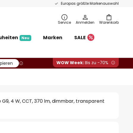
Europas größte Markenauswahl
Service
Anmelden
Warenkorb
uheiten
Marken
SALE
Neu
WOW Week:
Bis zu -70%
pieren
 G9, 4 W, CCT, 370 lm, dimmbar, transparent