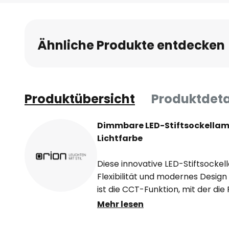
Anfang
der
Bildgalerie
Ähnliche Produkte entdecken
springen
Produktübersicht
Produktdeta
Dimmbare LED-Stiftsockellamp
Lichtfarbe
Diese innovative LED-Stiftsocke
Flexibilität und modernes Design
ist die CCT-Funktion, mit der di
Beleuchtung ganz nach den eige
Mehr lesen
werden kann. Über einen integri
lässt sich zwischen den drei Far