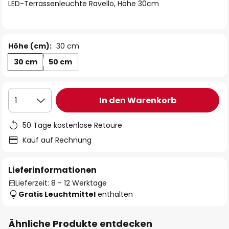
springen
LED-Terrassenleuchte Ravello, Höhe 30cm
Höhe (cm):
30 cm
30 cm
50 cm
In den Warenkorb
1
50 Tage kostenlose Retoure
Kauf auf Rechnung
Lieferinformationen
Lieferzeit: 8 - 12 Werktage
Gratis Leuchtmittel
enthalten
Ähnliche Produkte entdecken