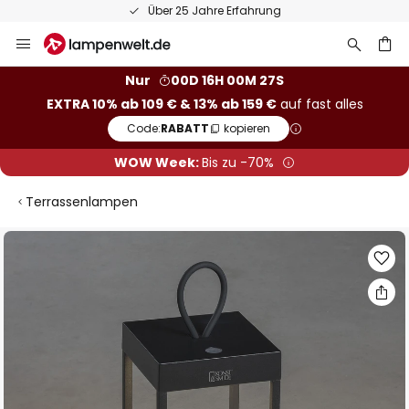
Über 25 Jahre Erfahrung
Zum
Inhalt
springen
he
Nur
00D 16H 00M 27S
EXTRA 10% ab 109 € & 13% ab 159 €
auf fast alles
Code:
RABATT
kopieren
WOW Week:
Bis zu -70%
Terrassenlampen
Zum
Ende
der
Bildgalerie
springen