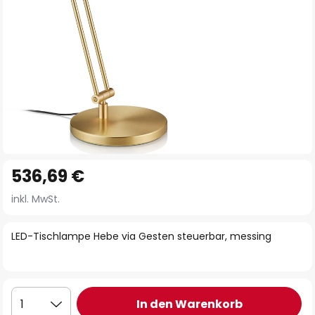
Zum
536,69 €
Anfang
der
inkl. MwSt.
Bildgalerie
springen
LED-Tischlampe Hebe via Gesten steuerbar, messing
In den Warenkorb
1