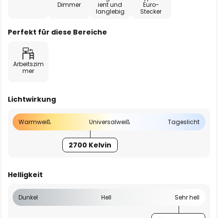
Dimmer
ient und
Euro-
langlebig
Stecker
Perfekt für diese Bereiche
Arbeitszim
mer
Lichtwirkung
Warmweiß
Universalweiß
Tageslicht
2700 Kelvin
Helligkeit
Dunkel
Hell
Sehr hell