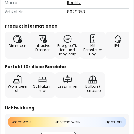
Marke:
Reality
Artikel Nr.:
8029358
Produktinformationen
Dimmbar
Inklusive
Energieeffiz
Mit
IP44
Dimmer
ient und
Fernsteuer
langlebig
ung
Perfekt für diese Bereiche
Wohnberei
Schlafzim
Esszimmer
Balkon /
ch
mer
Terrasse
Lichtwirkung
Warmweiß
Universalweiß
Tageslicht