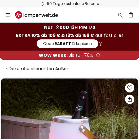
50 Tage kostenlose Retoure
Zum
Inhalt
springen
he
Nur
00D 13H 14M 16S
EXTRA 10% ab 109 € & 13% ab 159 €
auf fast alles
Code:
RABATT
kopieren
WOW Week:
Bis zu -70%
Dekorationsleuchten Außen
Zum
Ende
der
Bildgalerie
springen