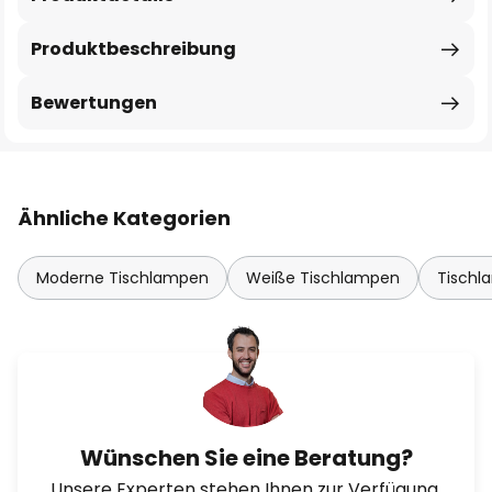
Produktbeschreibung
Bewertungen
Ähnliche Kategorien
Moderne Tischlampen
Weiße Tischlampen
Tischl
Wünschen Sie eine Beratung?
Unsere Experten stehen Ihnen zur Verfügung.